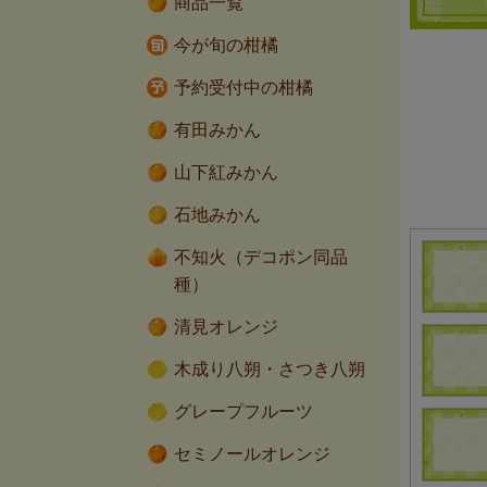
商品一覧
今が旬の柑橘
予約受付中の柑橘
有田みかん
山下紅みかん
石地みかん
不知火（デコポン同品
種）
清見オレンジ
木成り八朔・さつき八朔
グレープフルーツ
セミノールオレンジ