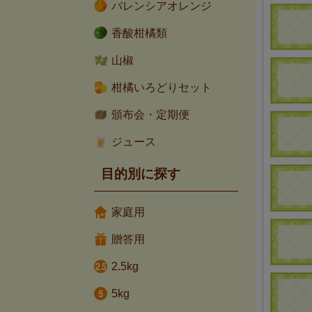
バレンシアオレンジ
香酸柑橘類
山椒
柑橘いろどりセット
頒布会・定期便
ジュース
目的別に探す
家庭用
贈答用
2.5kg
5kg