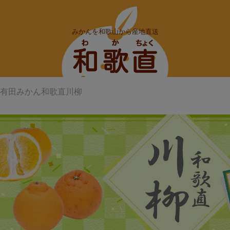
みかんを和歌山から産地直送
有田みかん和歌直川柳