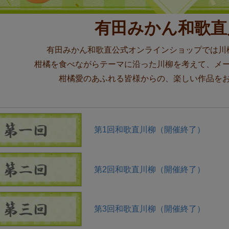
有田みかん和歌直
有田みかん和歌直公式オンラインショップでは川
柑橘を食べながらテーマに沿った川柳を考えて、メ
柑橘愛のあふれる皆様からの、楽しい作品を
第1回和歌直川柳（開催終了）
第2回和歌直川柳（開催終了）
第3回和歌直川柳（開催終了）