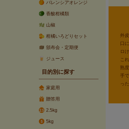
バレンシアオレンジ
香酸柑橘類
山椒
外
柑橘いろどりセット
口
頒布会・定期便
ロ
ジュース
こ
熟
目的別に探す
手
っ
家庭用
贈答用
2.5kg
5kg