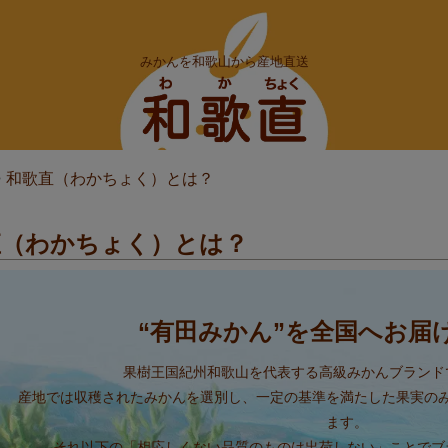
みかんを和歌山から産地直送
>
和歌直（わかちょく）とは？
直（わかちょく）とは？
“有田みかん”を
全国へお届
果樹王国紀州和歌山を代表する高級みかんブランド
産地では収穫されたみかんを選別し、一定の基準を満たした果実の
ます。
それ以下の「相応しくない品質のものは出荷しない」ことでブ