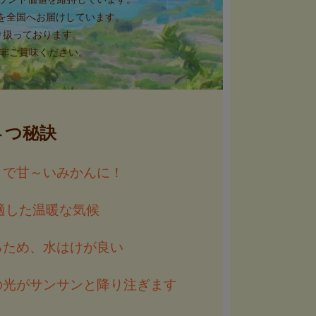
”を全国へお届けしています。
り扱っております。
是非ご賞味ください。
４つ秘訣
とで甘～いみかんに！
適した温暖な気候
るため、水はけが良い
の光がサンサンと降り注ぎます