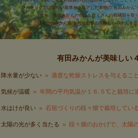
ワカチョクでは厳しい基準をクリアした本物の“有田みかん
また、有田みかんの他にもたくさんの柑橘類を取
日本一のみかん産地 和歌山県の美味しいみかんを
有田みかんが美味しい
降水量が少ない
適度な乾燥ストレスを与えるこ
気候が温暖
年間の平均気温が１６.５℃と栽培に
水はけが良い
石垣づくりの段々畑で栽培してい
太陽の光が多く当たる
段々畑のおかげで、太陽