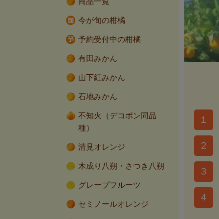
商品一覧
今が旬の柑橘
予約受付中の柑橘
有田みかん
山下紅みかん
石地みかん
不知火（デコポン同品
１
種）
２
清見オレンジ
木成り八朔・さつき八朔
３
グレープフルーツ
４
セミノールオレンジ