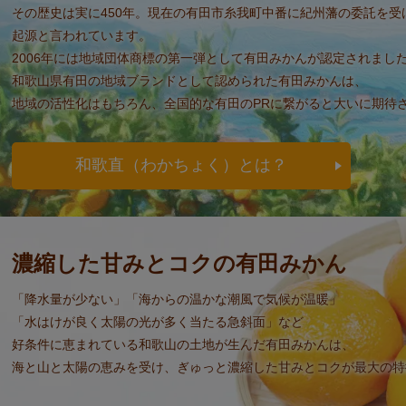
その歴史は実に450年。現在の有田市糸我町中番に紀州藩の委託を
起源と言われています。
2006年には地域団体商標の第一弾として有田みかんが認定されまし
和歌山県有田の地域ブランドとして認められた有田みかんは、
地域の活性化はもちろん、全国的な有田のPRに繋がると大いに期待
和歌直（わかちょく）とは？
濃縮した甘みとコクの有田みかん
「降水量が少ない」「海からの温かな潮風で気候が温暖」
「水はけが良く太陽の光が多く当たる急斜面」など
好条件に恵まれている和歌山の土地が生んだ有田みかんは、
海と山と太陽の恵みを受け、ぎゅっと濃縮した甘みとコクが最大の特