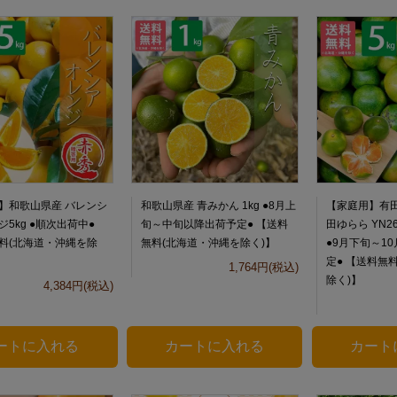
】和歌山県産 バレンシ
和歌山県産 青みかん 1kg ●8月上
【家庭用】有田
5kg ●順次出荷中●
旬～中旬以降出荷予定● 【送料
田ゆらら YN26
料(北海道・沖縄を除
無料(北海道・沖縄を除く)】
●9月下旬～1
定● 【送料無
1,764円(税込)
除く)】
4,384円(税込)