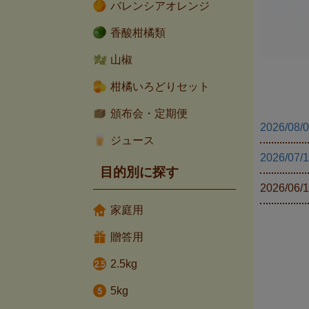
バレンシアオレンジ
香酸柑橘類
山椒
柑橘いろどりセット
頒布会・定期便
2026/08/
ジュース
2026/07/
目的別に探す
2026/06/
家庭用
贈答用
2.5kg
5kg