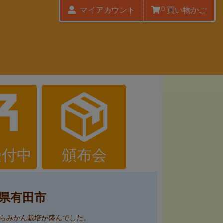
0
マイアカウント
買い物かご
受付中
頒布会
県有田市
らみかん栽培が盛んでした。