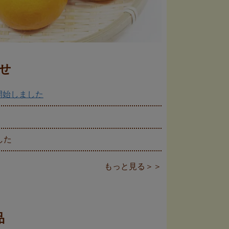
せ
開始しました
した
もっと見る＞＞
品