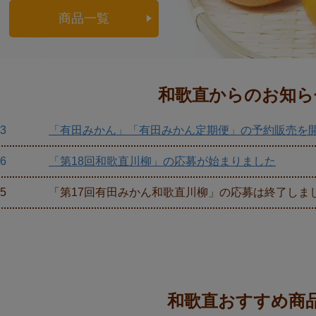
商品一覧
和歌直からのお知ら
03
「有田みかん」「有田みかん定期便」の予約販売を
16
「第18回和歌直川柳」の応募が始まりました
15
「第17回有田みかん和歌直川柳」の応募は終了しま
和歌直おすすめ商