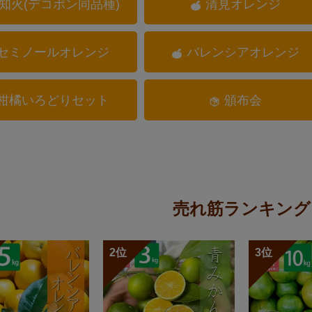
知火(デコポン同品種)
清見オレンジ
セミノールオレンジ
バレンシアオレンジ
柑橘いろどりセット
頒布会
売れ筋ランキング