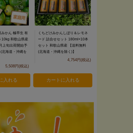
みかん 極早生 有
くちどけみかんしぼり＆レモネ
 10kg 和歌山県産
ード 詰合せセット 180ml×10本
0月上旬出荷開始予
セット 和歌山県産 【送料無料
料(北海道・沖縄を
(北海道・沖縄を除く)】
4,754円(税込)
5,508円(税込)