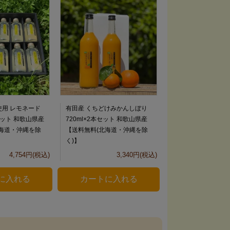
用 レモネード
有田産 くちどけみかんしぼり
本セット 和歌山県産
720ml×2本セット 和歌山県産
海道・沖縄を除
【送料無料(北海道・沖縄を除
く)】
4,754円(税込)
3,340円(税込)