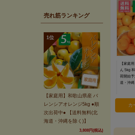
売れ筋ランキング
【家庭用
ん 5kg
荷開始予
道・沖縄
【家庭用】和歌山県産 バ
レンシアオレンジ5kg ●順
次出荷中● 【送料無料(北
海道・沖縄を除く)】
3,808円(税込)