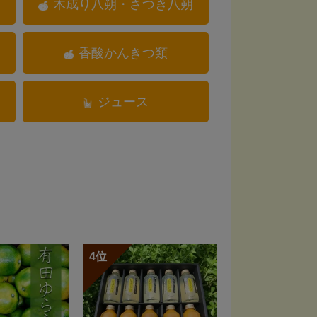
木成り八朔・さつき八朔
香酸かんきつ類
ジュース