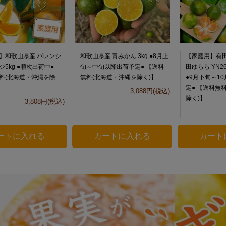
】和歌山県産 バレンシ
和歌山県産 青みかん 3kg ●8月上
【家庭用】有田
5kg ●順次出荷中●
旬～中旬以降出荷予定● 【送料
田ゆらら YN26
料(北海道・沖縄を除
無料(北海道・沖縄を除く)】
●9月下旬～1
定● 【送料無
3,088円(税込)
除く)】
3,808円(税込)