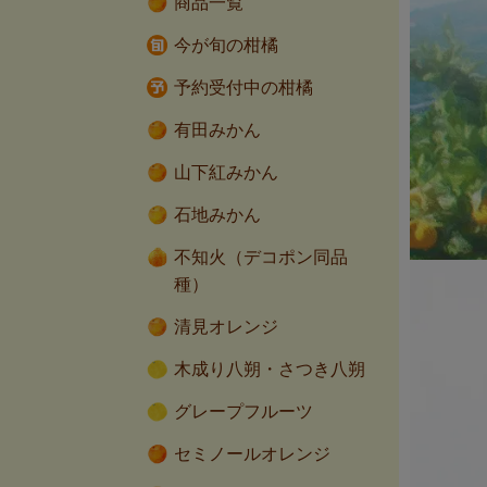
商品一覧
今が旬の柑橘
予約受付中の柑橘
有田みかん
山下紅みかん
石地みかん
不知火（デコポン同品
種）
清見オレンジ
木成り八朔・さつき八朔
グレープフルーツ
セミノールオレンジ