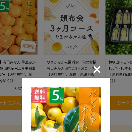
】有田みかん 早生みか
やまがみかん園満喫 旬の柑橘
和歌山レモン使
 和歌山県産 ●11月中旬出
有田みかん頒布会3ヶ月コース
180ml×10
定● 【送料無料(北海
【送料無料(北海道・沖縄を除
【送料無料(北
を除く)】
く)】
く)】
3,376円(税込)
11,070円(税込)