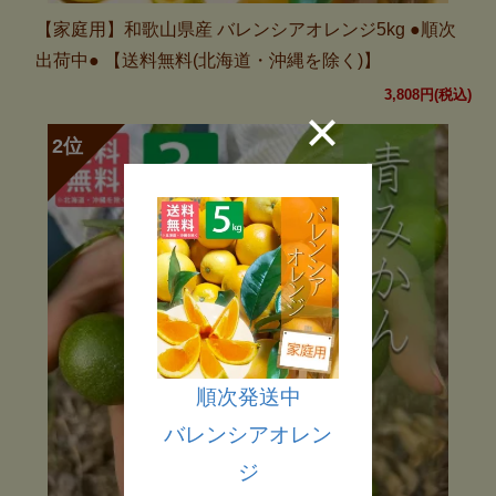
【家庭用】和歌山県産 バレンシアオレンジ5kg ●順次
出荷中● 【送料無料(北海道・沖縄を除く)】
3,808円(税込)
順次発送中
バレンシアオレン
ジ