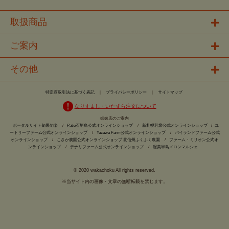
取扱商品
ご案内
その他
特定商取引法に基づく表記
｜
プライバシーポリシー
｜
サイトマップ
なりすまし・いたずら注文について
姉妹店のご案内
ポータルサイト旬果旬楽
/
Patio石垣島公式オンラインショップ
/
新札幌乳業公式オンラインショップ
/
ユ
ートリーファーム公式オンラインショップ
/
Yazawa Farm公式オンラインショップ
/
パイランドファーム公式
オンラインショップ
/
こさか農園公式オンラインショップ 北信州ふくふく農園
/
ファーム・ミリオン公式オ
ンラインショップ
/
デナリファーム公式オンラインショップ
/
渥美半島メロンマルシェ
© 2020 wakachoku All rights reserved.
※当サイト内の画像・文章の無断転載を禁じます。