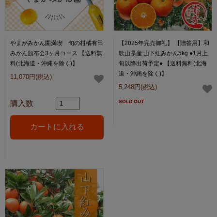
やまがみかん園満喫 旬の柑橘有田
【2025年完売御礼】 【贈答用】和
みかん頒布会3ヶ月コース 【送料無
歌山県産 山下紅みかん5kg ●1月上
料(北海道・沖縄を除く)】
旬以降出荷予定● 【送料無料(北海
道・沖縄を除く)】
11,070円(税込)
5,248円(税込)
SOLD OUT
購入数