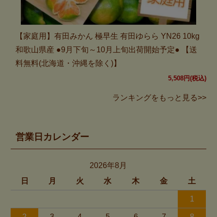
【家庭用】有田みかん 極早生 有田ゆらら YN26 10kg
和歌山県産 ●9月下旬～10月上旬出荷開始予定● 【送
料無料(北海道・沖縄を除く)】
5,508円(税込)
ランキングをもっと見る>>
営業日カレンダー
2026年8月
日
月
火
水
木
金
土
1
2
3
4
5
6
7
8