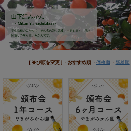
山下紅みかん
～Mikan-Yamashitabeni～
早生品種のみかんで、その名の通り果皮も中身も赤く、見た
目通りの味も濃いみかんです。
[ 並び順を変更 ]
-
おすすめ順
-
価格順
-
新着順