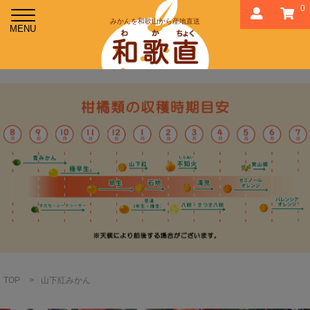
0
みかんを和歌山から産地直送
TOP
>
山下紅みかん