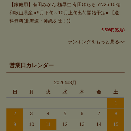
【家庭用】有田みかん 極早生 有田ゆらら YN26 10kg
和歌山県産 ●9月下旬～10月上旬出荷開始予定● 【送
料無料(北海道・沖縄を除く)】
5,508円(税込)
ランキングをもっと見る>>
営業日カレンダー
2026年8月
日
月
火
水
木
金
土
1
2
3
4
5
6
7
8
9
10
11
12
13
14
15