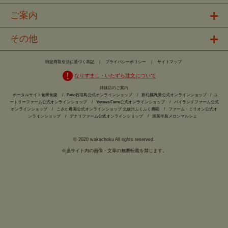
ご案内
その他
特定商取引法に基づく表記
｜
プライバシーポリシー
｜
サイトマップ
なりすまし・いたずら注文について
姉妹店のご案内
ポータルサイト旬果旬楽
/
Patio石垣島公式オンラインショップ
/
新札幌乳業公式オンラインショップ
/
ユ
ートリーファーム公式オンラインショップ
/
Yazawa Farm公式オンラインショップ
/
パイランドファーム公式
オンラインショップ
/
こさか農園公式オンラインショップ 北信州ふくふく農園
/
ファーム・ミリオン公式オ
ンラインショップ
/
デナリファーム公式オンラインショップ
/
渥美半島メロンマルシェ
© 2020 wakachoku All rights reserved.
※当サイト内の画像・文章の無断転載を禁じます。