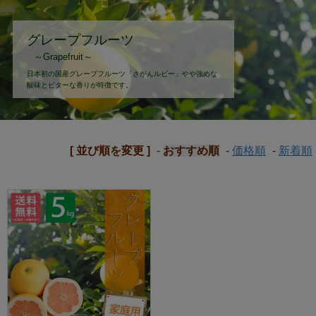
グレープ
フルーツ
～Grapefruit～
日本初の国産グレープフルーツ「さがんルビー」
やや強めな
酸味とビターな香りが特徴です。
[ 並び順を変更 ]
-
おすすめ順
-
価格順
-
新着順