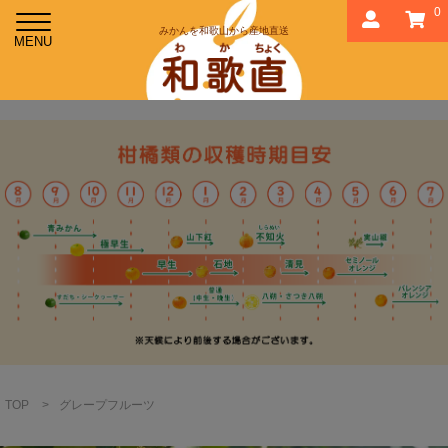
0
みかんを和歌山から産地直送
TOP
>
グレープフルーツ