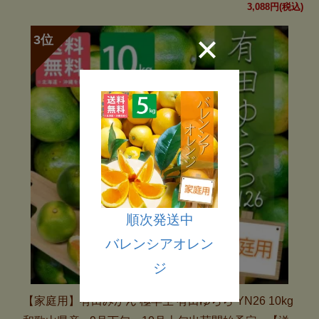
3,088円(税込)
順次発送中
バレンシアオレン
ジ
【家庭用】有田みかん 極早生 有田ゆらら YN26 10kg