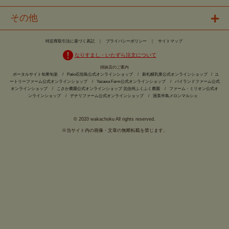
その他
特定商取引法に基づく表記
｜
プライバシーポリシー
｜
サイトマップ
なりすまし・いたずら注文について
姉妹店のご案内
ポータルサイト旬果旬楽
/
Patio石垣島公式オンラインショップ
/
新札幌乳業公式オンラインショップ
/
ユ
ートリーファーム公式オンラインショップ
/
Yazawa Farm公式オンラインショップ
/
パイランドファーム公式
オンラインショップ
/
こさか農園公式オンラインショップ 北信州ふくふく農園
/
ファーム・ミリオン公式オ
ンラインショップ
/
デナリファーム公式オンラインショップ
/
渥美半島メロンマルシェ
© 2020 wakachoku All rights reserved.
※当サイト内の画像・文章の無断転載を禁じます。