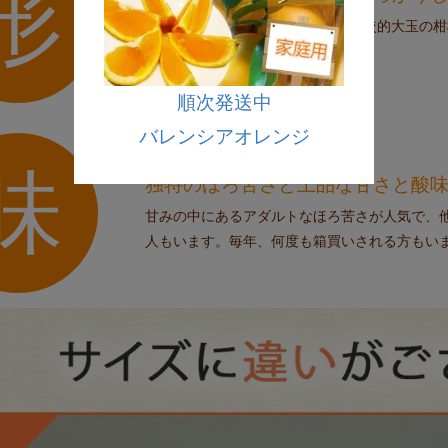
形
およそ300g～400gの大きさで、比較的大玉
した食感を楽しむことができます。
順次発送中
バレンシアオレンジ
味
独特のほろ苦さと
上品な甘さと酸
甘みの中にあるアダルトなほろ苦さが人気で、
人もいます。毎年、何度も箱買いされる方もい