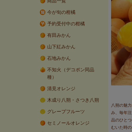
商品一覧
今が旬の柑橘
予約受付中の柑橘
有田みかん
山下紅みかん
石地みかん
不知火（デコポン同品
種）
清見オレンジ
木成り八朔・さつき八朔
八朔の魅力
グレープフルーツ
み、毎年注
品のひとつ
セミノールオレンジ
むいた時の