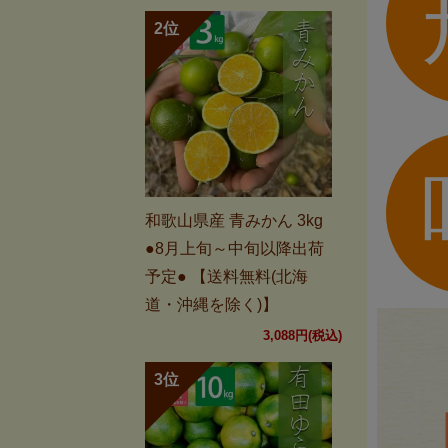
和歌山県産 青みかん 3kg
●8月上旬～中旬以降出荷
予定● 【送料無料(北海
道・沖縄を除く)】
3,088円(税込)