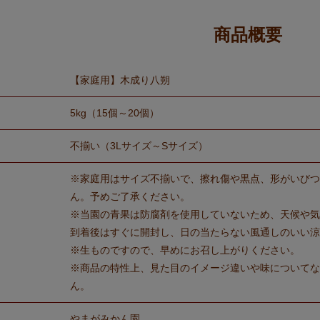
商品概要
【家庭用】木成り八朔
5kg（15個～20個）
不揃い（3Lサイズ～Sサイズ）
※家庭用はサイズ不揃いで、擦れ傷や黒点、形がいびつ
ん。予めご了承ください。
※当園の青果は防腐剤を使用していないため、天候や気
到着後はすぐに開封し、日の当たらない風通しのいい涼
※生ものですので、早めにお召し上がりください。
※商品の特性上、見た目のイメージ違いや味についてな
ん。
やまがみかん園