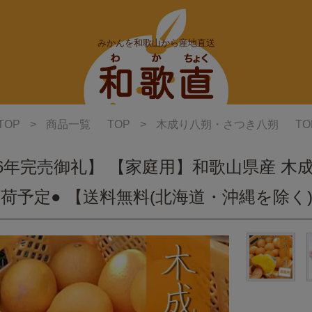
みかんを和歌山から産地直送
TOP
>
商品一覧
TOP
>
木成り八朔・さつき八朔
TO
26年完売御礼】 【家庭用】和歌山県産 木成
荷予定● 【送料無料(北海道・沖縄を除く