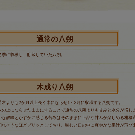
通常の八朔
冬季に収穫し、貯蔵していた八朔。
木成り八朔
通常よりも2か月以上長く木にならせ1～2月に収穫する八朔です。
木の上にならせたままにすることで通常の八朔よりも甘みと水分が増し
かな酸味とかすかに感じる苦みはそのままに上品な甘みが楽しめる柑橘
切れそうなほどプリッとしており、噛むと口の中に爽やかな果汁が飛び