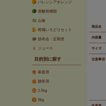
バレンシアオレンジ
香酸柑橘類
山椒
商品名
柑橘いろどりセット
内容量
頒布会・定期便
ジュース
サイズ
目的別に探す
注意事項
家庭用
贈答用
2.5kg
5kg
生産者