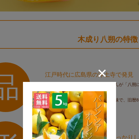
木成り八朔の特徴
江戸時代に
広島県の浄土寺で発見
品
名前の由来は、当時、お寺の住職さんが「八朔
たというのが定説です。
※八朔：八月朔日（さくじつ）の意味で、旧暦8
果皮はむきにくく
薄皮もしっかり