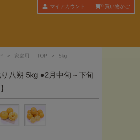
0
マイアカウント
買い物かご
P
>
家庭用
TOP
>
5kg
り八朔 5kg ●2月中旬～下旬
)】