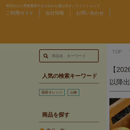
有田みかん専業農家やまがみかん園公式オンラインショップ
ご利用ガイド
会社情報
お問い合わせ
TOP
【20
人気の検索キーワード
以降出
国産オレンジ
山椒
商品を探す