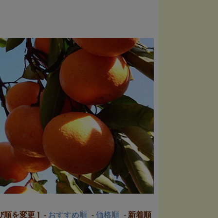
並び順を変更 ]
-
おすすめ順
-
価格順
-
新着順