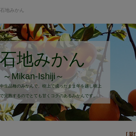
石地みかん
石地みかん
～Mikan-Ishiji～
中生品種のみかんで、樹上で成ったまま年を越し樹上
で完熟するのでとても甘くコクのあるみかんです。
[ 