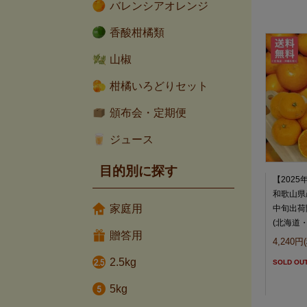
バレンシアオレンジ
香酸柑橘類
山椒
柑橘いろどりセット
頒布会・定期便
ジュース
目的別に探す
【202
和歌山県産
家庭用
中旬出荷
(北海道
贈答用
4,240円
2.5kg
SOLD OU
5kg