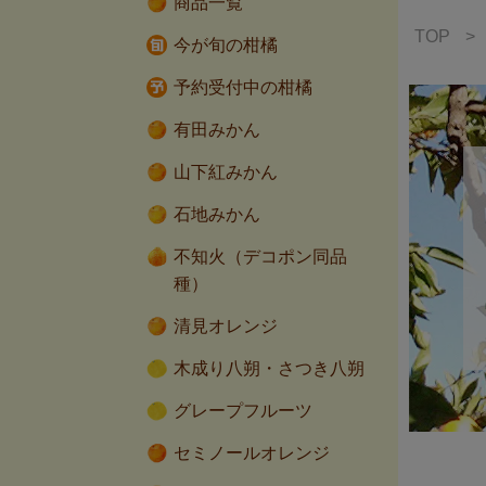
商品一覧
TOP
>
今が旬の柑橘
予約受付中の柑橘
有田みかん
山下紅みかん
石地みかん
不知火（デコポン同品
種）
清見オレンジ
木成り八朔・さつき八朔
グレープフルーツ
セミノールオレンジ