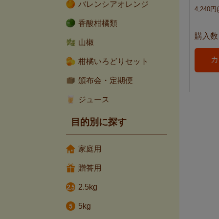
バレンシアオレンジ
4,240円
香酸柑橘類
購入数
山椒
柑橘いろどりセット
頒布会・定期便
ジュース
目的別に探す
家庭用
贈答用
2.5kg
5kg