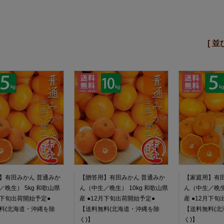
[ 
】有田みかん 普通みか
【贈答用】有田みかん 普通みか
【家庭用】有田
晩生） 5kg 和歌山県
ん（中生／晩生） 10kg 和歌山県
ん（中生／晩生）
2月下旬出荷開始予定●
産 ●12月下旬出荷開始予定●
産 ●12月下
料(北海道・沖縄を除
【送料無料(北海道・沖縄を除
【送料無料(北
く)】
く)】