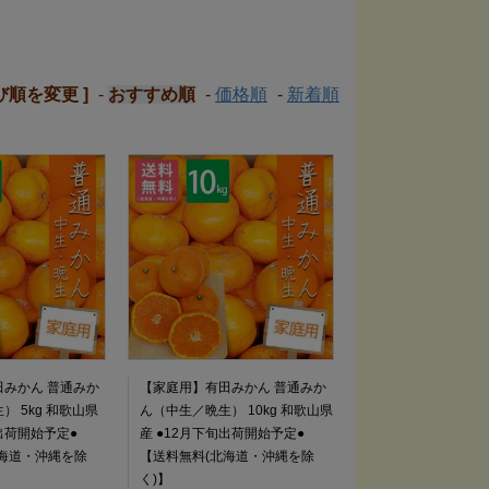
並び順を変更 ]
-
おすすめ順
-
価格順
-
新着順
みかん 普通みか
【家庭用】有田みかん 普通みか
 5kg 和歌山県
ん（中生／晩生） 10kg 和歌山県
旬出荷開始予定●
産 ●12月下旬出荷開始予定●
海道・沖縄を除
【送料無料(北海道・沖縄を除
く)】