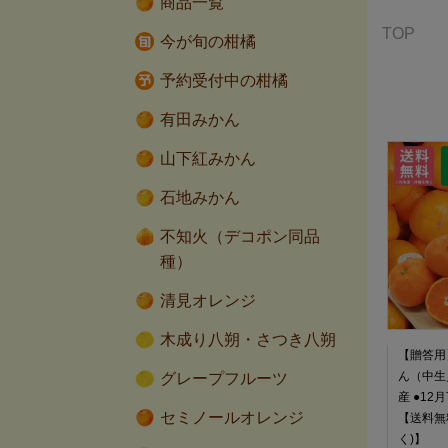
商品一覧
TOP
今が旬の柑橘
予約受付中の柑橘
有田みかん
山下紅みかん
石地みかん
不知火（デコポン同品
種）
清見オレンジ
木成り八朔・さつき八朔
【贈答用
ん（中生／
グレープフルーツ
産 ●1
セミノールオレンジ
【送料無
く)】