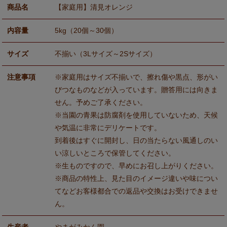
商品名
【家庭用】清見オレンジ
内容量
5kg（20個～30個）
サイズ
不揃い（3Lサイズ～2Sサイズ）
注意事項
※家庭用はサイズ不揃いで、擦れ傷や黒点、形がい
びつなものなどが入っています。贈答用には向きま
せん。予めご了承ください。
※当園の青果は防腐剤を使用していないため、天候
や気温に非常にデリケートです。
到着後はすぐに開封し、日の当たらない風通しのい
い涼しいところで保管してください。
※生ものですので、早めにお召し上がりください。
※商品の特性上、見た目のイメージ違いや味につい
てなどお客様都合での返品や交換はお受けできませ
ん。
生産者
やまがみかん園