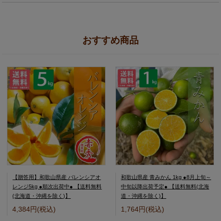
おすすめ商品
【贈答用】和歌山県産 バレンシアオ
和歌山県産 青みかん 1kg ●8月上旬～
レンジ5kg ●順次出荷中● 【送料無料
中旬以降出荷予定● 【送料無料(北海
(北海道・沖縄を除く)】
道・沖縄を除く)】
4,384円(税込)
1,764円(税込)