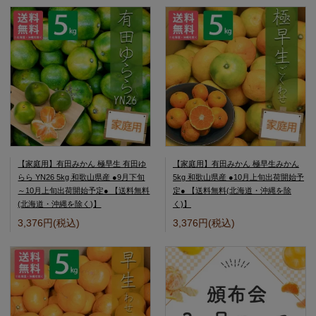
【家庭用】有田みかん 極早生 有田ゆ
【家庭用】有田みかん 極早生みかん
らら YN26 5kg 和歌山県産 ●9月下旬
5kg 和歌山県産 ●10月上旬出荷開始予
～10月上旬出荷開始予定● 【送料無料
定● 【送料無料(北海道・沖縄を除
(北海道・沖縄を除く)】
く)】
3,376円(税込)
3,376円(税込)