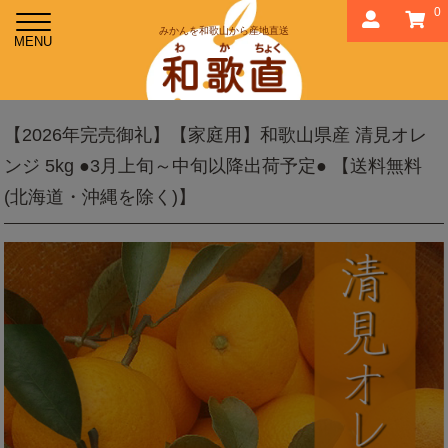
0
みかんを和歌山から産地直送
【2026年完売御礼】【家庭用】和歌山県産 清見オレ
ンジ 5kg ●3月上旬～中旬以降出荷予定● 【送料無料
(北海道・沖縄を除く)】