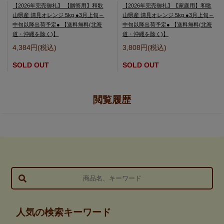
【2026年完売御礼】 【贈答用】和歌
【2026年完売御礼】【家庭用】和歌
山県産 清見オレンジ 5kg ●3月上旬～
山県産 清見オレンジ 5kg ●3月上旬～
中旬以降出荷予定● 【送料無料(北海
中旬以降出荷予定● 【送料無料(北海
道・沖縄を除く)】
道・沖縄を除く)】
4,384円(税込)
3,808円(税込)
SOLD OUT
SOLD OUT
閲覧履歴
人気の検索キーワード