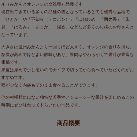
ル（みかんとオレンジの交雑種）品種です
現在出てきている多くの品種の親となっているとても優秀な品種で、
「せとか」や「不知火（デコポン）」「はれひめ」「西之香」「朱
見」「はるみ」「あまか」「陽香」などなど多くの柑橘のお母さんと
なっています。
大きさは温州みかんより一回りほど大きく、
オレンジの香りを持ち、
糖度が高めでほどよい酸味があり、果肉はやわらかくて果汁が豊富な
柑橘です。
果皮は厚めで少し硬いのでナイフで切ってから食べていただくのがお
すすめです。
種が少なく内袋もそのまま食べることができます。
他の柑橘類にはない独特な芳香性とジューシーな果汁を楽しめるこの
時期にぜひ味わってもらいたい一品です。
商品概要