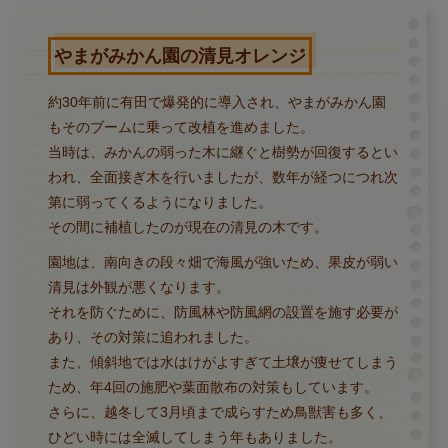
やまがみかん園の清見オレンジ
約30年前に有田で爆発的に導入され、やまがみかん園
もそのブームに乗って改植を進めました。
当時は、みかんの弱った木に継ぐと樹勢が回復するとい
われ、全面接ぎ木を行いましたが、数年が経つにつれ次
第に弱ってくるようになりました。
その間に補植したのが現在の清見の木です。
園地は、南向きの段々畑で海風が強いため、果皮が弱い
清見は外観が悪くなります。
それを防ぐために、防風林や防風網の設置を施す必要が
あり、その対策に追われました。
また、傾斜地では水はけがよすぎて土壌が痩せてしまう
ため、年4回の施肥や葉面散布の対策もしています。
さらに、越冬して3月頃まで成らすため鳥獣害も多く、
ひどい時には全滅してしまう年もありました。