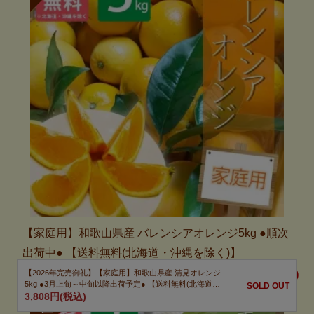
【家庭用】和歌山県産 バレンシアオレンジ5kg ●順次
出荷中● 【送料無料(北海道・沖縄を除く)】
【2026年完売御礼】【家庭用】和歌山県産 清見オレンジ
3,808円(税込)
5kg ●3月上旬～中旬以降出荷予定● 【送料無料(北海道・
SOLD OUT
沖縄を除く)】
3,808円(税込)