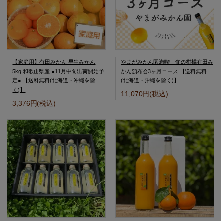
【家庭用】有田みかん 早生みかん
やまがみかん園満喫 旬の柑橘有田み
5kg 和歌山県産 ●11月中旬出荷開始予
かん頒布会3ヶ月コース 【送料無料
定● 【送料無料(北海道・沖縄を除
(北海道・沖縄を除く)】
く)】
11,070円(税込)
3,376円(税込)