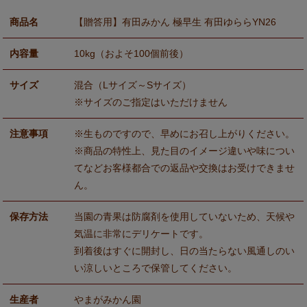
商品名
【贈答用】有田みかん 極早生 有田ゆららYN26
内容量
10kg（およそ100個前後）
サイズ
混合（Lサイズ～Sサイズ）
※サイズのご指定はいただけません
注意事項
※生ものですので、早めにお召し上がりください。
※商品の特性上、見た目のイメージ違いや味につい
てなどお客様都合での返品や交換はお受けできませ
ん。
保存方法
当園の青果は防腐剤を使用していないため、天候や
気温に非常にデリケートです。
到着後はすぐに開封し、日の当たらない風通しのい
い涼しいところで保管してください。
生産者
やまがみかん園