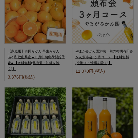
【家庭用】有田みかん 早生みかん
やまがみかん園満喫 旬の柑橘有田み
5kg 和歌山県産 ●11月中旬出荷開始予
かん頒布会3ヶ月コース 【送料無料
定● 【送料無料(北海道・沖縄を除
(北海道・沖縄を除く)】
く)】
11,070円(税込)
3,376円(税込)