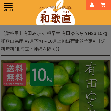
0
みかんを和歌山から産地直送
【贈答用】有田みかん 極早生 有田ゆらら YN26 10kg
和歌山県産 ●9月下旬～10月上旬出荷開始予定● 【送
料無料(北海道・沖縄を除く)】