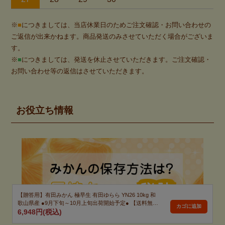
※
■
につきましては、当店休業日のためご注文確認・お問い合わせの
ご返信が出来かねます。商品発送のみさせていただく場合がございま
す。
※
■
につきましては、発送を休止させていただきます。ご注文確認・
お問い合わせ等の返信はさせていただきます。
お役立ち情報
【贈答用】有田みかん 極早生 有田ゆらら YN26 10kg 和
歌山県産 ●9月下旬～10月上旬出荷開始予定● 【送料無料
(北海道・沖縄を除く)】
6,948円(税込)