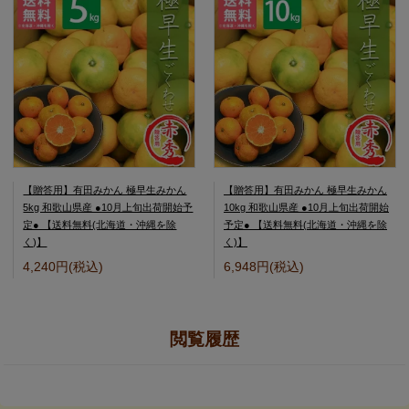
【贈答用】有田みかん 極早生みかん
【贈答用】有田みかん 極早生みかん
5kg 和歌山県産 ●10月上旬出荷開始予
10kg 和歌山県産 ●10月上旬出荷開始
定● 【送料無料(北海道・沖縄を除
予定● 【送料無料(北海道・沖縄を除
く)】
く)】
4,240円(税込)
6,948円(税込)
閲覧履歴