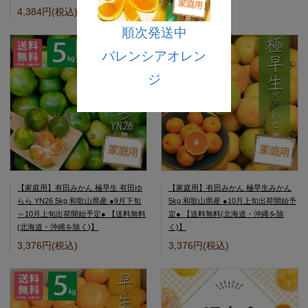
4,384円(税込)
1,764円(税込)
順次発送中
バレンシアオレン
ジ
【家庭用】有田みかん 極早生 有田ゆ
【家庭用】有田みかん 極早生みかん
らら YN26 5kg 和歌山県産 ●9月下旬
5kg 和歌山県産 ●10月上旬出荷開始予
～10月上旬出荷開始予定● 【送料無料
定● 【送料無料(北海道・沖縄を除
(北海道・沖縄を除く)】
く)】
3,376円(税込)
3,376円(税込)