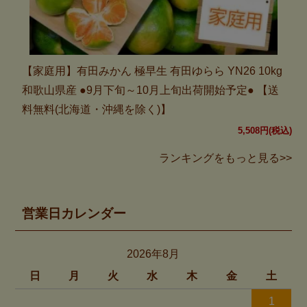
【家庭用】有田みかん 極早生 有田ゆらら YN26 10kg
和歌山県産 ●9月下旬～10月上旬出荷開始予定● 【送
料無料(北海道・沖縄を除く)】
5,508円(税込)
ランキングをもっと見る>>
営業日カレンダー
2026年8月
日
月
火
水
木
金
土
1