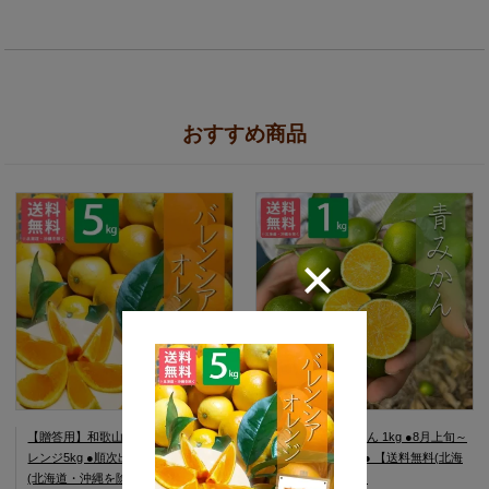
おすすめ商品
【贈答用】和歌山県産 バレンシアオ
和歌山県産 青みかん 1kg ●8月上旬～
レンジ5kg ●順次出荷中● 【送料無料
中旬以降出荷予定● 【送料無料(北海
(北海道・沖縄を除く)】
道・沖縄を除く)】